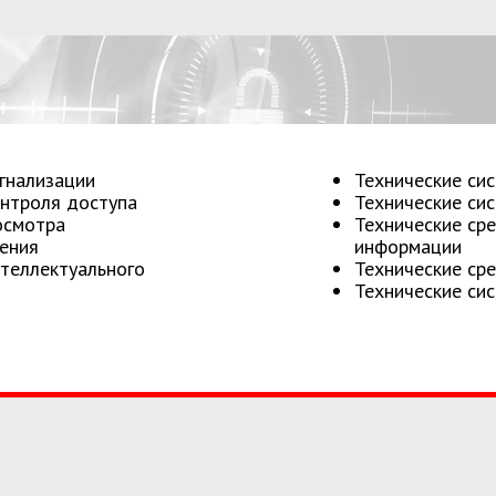
игнализации
Технические си
онтроля доступа
Технические си
осмотра
Технические сре
Морские и 
ения
информации
нтеллектуального
Технические ср
терминалы,
Технические си
водного тра