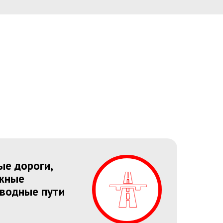
Унификация
требований
и процессов
«Би.Си.Си.» разрабатывает
е дороги,
единые технические
жные
требования и критерии для
всех подрядчиков
 водные пути
по системам автоматизации
и КИП. Это обеспечивает
согласованность между
проектами различных