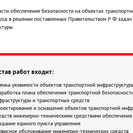
ласти обеспечения безопасности на объектах транспортн
ход в решении поставленных Правительством Р Ф задач
ктуры.
став работ входит:
енка уязвимости объектов транспортной инфраструктур
зработка плана обеспечения транспортной безопасност
фраструктуры и транспортных средств
Автомобиль
оектирование и оснащение объектов транспортной инфр
железнодор
едств инженерно-техническими средствами обеспечения
здание единого пункта управления
и внутренни
рвисное обслуживание инженерно-технических средств