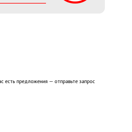
Проекты по автоматизации
выполняются с учетом условий
доступности и соответствия
проектным требованиям
оборудования и программного
обеспечения.
ас есть предложения — отправьте запрос