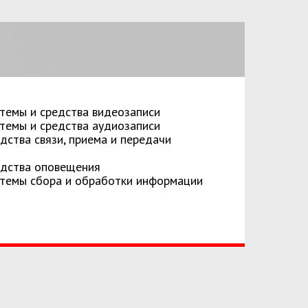
стемы и средства видеозаписи
стемы и средства аудиозаписи
дства связи, приема и передачи
речные
едства оповещения
 порты
стемы сбора и обработки информации
нспорта