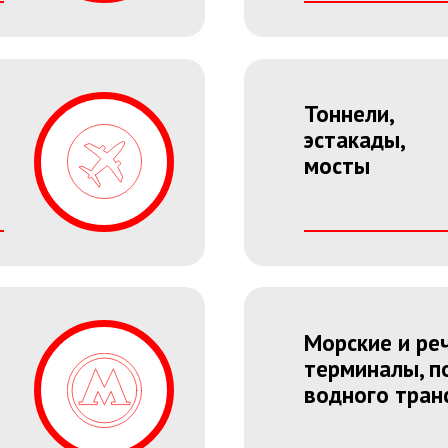
Тоннели,
эстакады,
мосты
Морские и ре
терминалы, п
Комплексная
водного тран
поставка
и интеграция