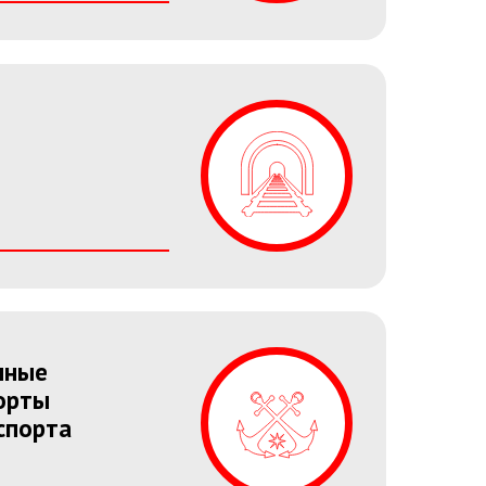
объектов, техническими
группами, снижает
количество ошибок
Контакты
и исключает непредвиденные
ситуации на этапе
реализации.
чные
орты
Реализация с учетом
спорта
требований
по импортозамещению