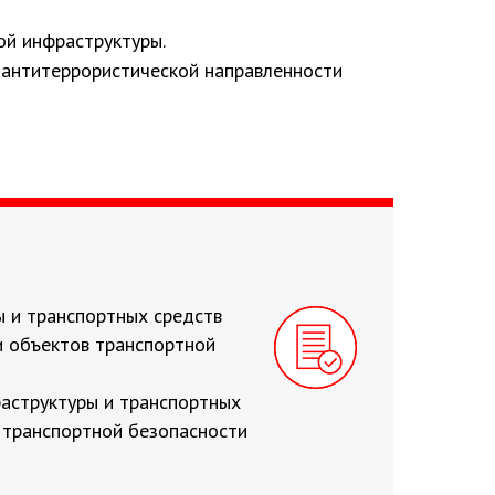
ой инфраструктуры.
 антитеррористической направленности
ы и транспортных средств
и объектов транспортной
ные дороги,
аструктуры и транспортных
ожные
 транспортной безопасности
е водные