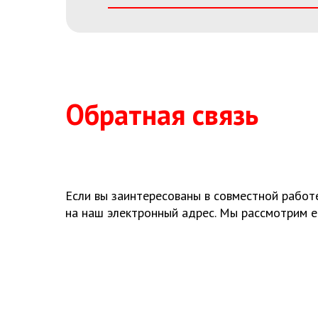
В нашем штате — профессионалы
с опытом реализации крупных
промышленных объектов, особо
опасных объектов, объектов
Обратная связь
критической инфраструктуры:
проектировщики, инженеры,
проектные менеджеры,
пусконаладчики. Мы закрываем весь
объем задач без необходимости
создавать Заказчику собственные
временные команды.
Если вы заинтересованы в совместной работ
на наш электронный адрес. Мы рассмотрим е