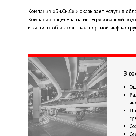
Компания «Би.Си.Си.» оказывает услуги в об
Компания нацелена на интегрированный под
и защиты объектов транспортной инфрастру
В со
Оц
Ра
ин
Ж/д- и авто-
Пр
вокзалы
ср
Со
Се