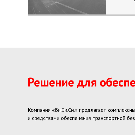
Инженерно-технические средс
Инженерные заграждения
Инженерные средства и сооружени
Решение для обеспе
Аэродромы
и аэропорты
Компания «Би.Си.Си.» предлагает комплекс
и средствами обеспечения транспортной без