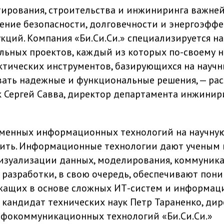
тирования, строительства и инжиниринга важн
чение безопасности, долговечности и энергоэфф
укций. Компания «Би.Си.Си.» специализируется н
льных проектов, каждый из которых по-своему 
тических инструментов, базирующихся на научн
вать надежные и функциональные решения, — рас
к Сергей Савва, директор департамента инжини
менных информационных технологий на научную
нить. Информационные технологии дают ученым 
 визуализации данных, моделирования, коммуник
е разработки, в свою очередь, обеспечивают пон
жащих в основе сложных ИТ-систем и информаци
 кандидат технических наук Петр Тараненко, ди
фокоммуникационных технологий «Би.Си.Си.»