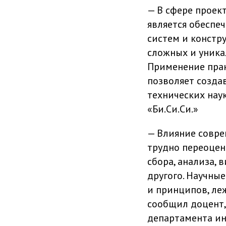
— В сфере проек
является обеспе
систем и констр
сложных и уника
Применение прак
позволяет созда
технических нау
«Би.Си.Си.»
— Влияние совре
трудно переоце
сбора, анализа,
другого. Научны
и принципов, ле
сообщил доцент,
департамента ин