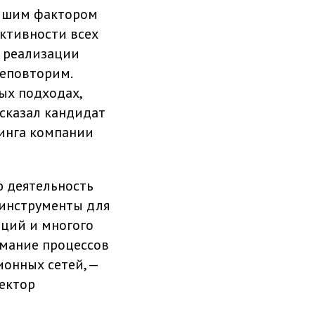
ейшим фактором
ективности всех
а реализации
неповторим.
ых подходах,
сказал кандидат
ринга компании
 деятельность
инструменты для
аций и многого
имание процессов
онных сетей, —
ректор