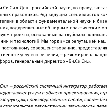
.Си.Си.» День российской науки, по праву, счит
ьных праздников. Ряд ведущих специалистов к
тепени в области фундаментальной науки и бизн
ния, подкрепленные обширным практическим оп
зуем проекты, основанные на глубоком понима
ний и технологий. Мы гордимся репутацией наш
х постоянному совершенствованию, предоставля
ственные услуги и решения, — резюмировал канд
форов, генеральный директор «Би.Си.Си.».
Си.» — российский системный интегратор, работает
редоставляет услуги в области проектирования, ст
структуры, производственных систем, систем без
 строительстве, реконструкции, техническом пер