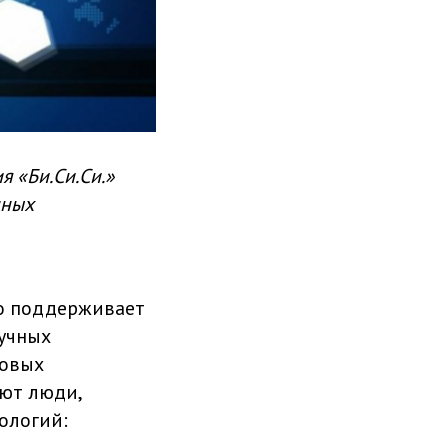
я «Би.Си.Си.»
чных
но поддерживает
аучных
довых
ают люди,
ологий: