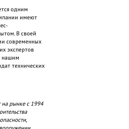
ается одним
омпании имеют
ес-
ытом. В своей
нии современных
их экспертов
я нашим
идат технических
 на рынке с 1994
роительства
опасности,
евооружении