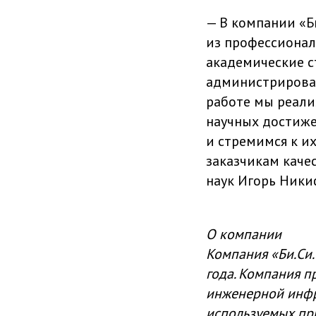
— В компании «Би
из профессионал
академические с
администрирова
работе мы реали
научных достиже
и стремимся к и
заказчикам каче
наук Игорь Ники
О компании
Компания «Би.Си.
года. Компания п
инженерной инфра
используемых при